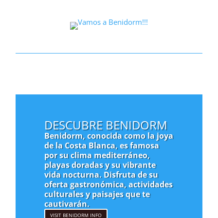
DESCUBRE BENIDORM
Benidorm, conocida como la joya
de la Costa Blanca, es famosa
por su clima mediterráneo,
playas doradas y su vibrante
vida nocturna. Disfruta de su
oferta gastronómica, actividades
culturales y paisajes que te
cautivarán.
VISIT BENIDORM INFO